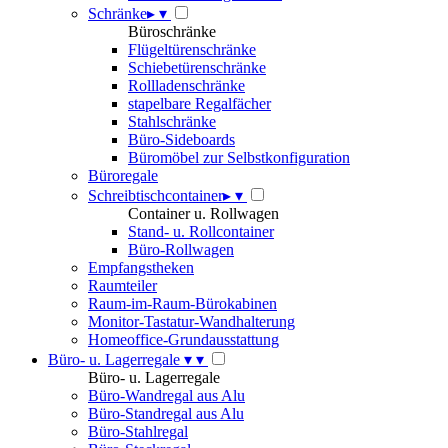
Schränke
▸
▾
Büroschränke
Flügeltürenschränke
Schiebetürenschränke
Rollladenschränke
stapelbare Regalfächer
Stahlschränke
Büro-Sideboards
Büromöbel zur Selbstkonfiguration
Büroregale
Schreibtischcontainer
▸
▾
Container u. Rollwagen
Stand- u. Rollcontainer
Büro-Rollwagen
Empfangstheken
Raumteiler
Raum-im-Raum-Bürokabinen
Monitor-Tastatur-Wandhalterung
Homeoffice-Grundausstattung
Büro- u. Lagerregale
▾
▾
Büro- u. Lagerregale
Büro-Wandregal aus Alu
Büro-Standregal aus Alu
Büro-Stahlregal