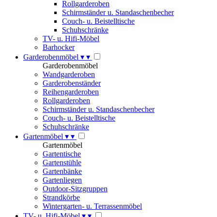
Rollgarderoben
Schirmständer u. Standaschenbecher
Couch- u. Beistelltische
Schuhschränke
TV- u. Hifi-Möbel
Barhocker
Garderobenmöbel
▾
▾
Garderobenmöbel
Wandgarderoben
Garderobenständer
Reihengarderoben
Rollgarderoben
Schirmständer u. Standaschenbecher
Couch- u. Beistelltische
Schuhschränke
Gartenmöbel
▾
▾
Gartenmöbel
Gartentische
Gartenstühle
Gartenbänke
Gartenliegen
Outdoor-Sitzgruppen
Strandkörbe
Wintergarten- u. Terrassenmöbel
TV- u. Hifi-Möbel
▾
▾