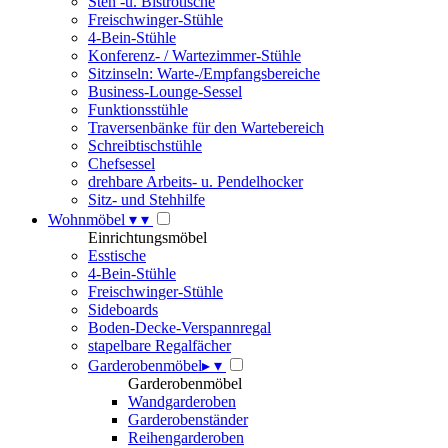
Steh -u. Bistrotische
Freischwinger-Stühle
4-Bein-Stühle
Konferenz- / Wartezimmer-Stühle
Sitzinseln: Warte-/Empfangsbereiche
Business-Lounge-Sessel
Funktionsstühle
Traversenbänke für den Wartebereich
Schreibtischstühle
Chefsessel
drehbare Arbeits- u. Pendelhocker
Sitz- und Stehhilfe
Wohnmöbel
▾
▾
Einrichtungsmöbel
Esstische
4-Bein-Stühle
Freischwinger-Stühle
Sideboards
Boden-Decke-Verspannregal
stapelbare Regalfächer
Garderobenmöbel
▸
▾
Garderobenmöbel
Wandgarderoben
Garderobenständer
Reihengarderoben