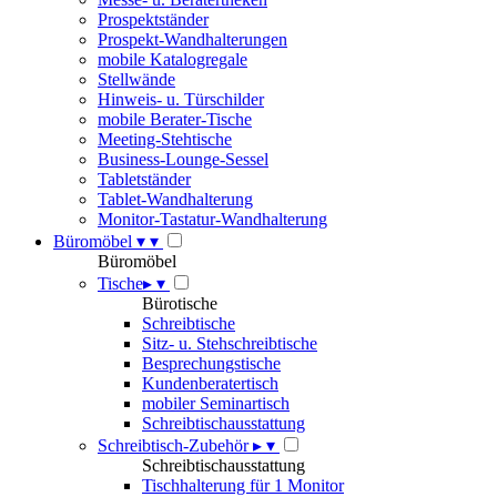
Prospektständer
Prospekt-Wandhalterungen
mobile Katalogregale
Stellwände
Hinweis- u. Türschilder
mobile Berater-Tische
Meeting-Stehtische
Business-Lounge-Sessel
Tabletständer
Tablet-Wandhalterung
Monitor-Tastatur-Wandhalterung
Büromöbel
▾
▾
Büromöbel
Tische
▸
▾
Bürotische
Schreibtische
Sitz- u. Stehschreibtische
Besprechungstische
Kundenberatertisch
mobiler Seminartisch
Schreibtischausstattung
Schreibtisch-Zubehör
▸
▾
Schreibtischausstattung
Tischhalterung für 1 Monitor