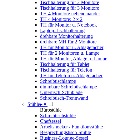
Tischhalterung für 2 Monitore
Tischhalterung für 3 Monitore
TH 4 Monitore nebeneinander
TH 4 Monitore: 2 x 2
TH für Monitor u. Notebook
Laptop-Tischhalterung
drehbare Monitorhalterung
drehbare MH für 2 Monitore
TH für Monitor u. Ablagefächer
TH für 2 Monitoren u. Lampe
TH für Monitor, Ablage u. Lampe
Tischhalterung für Tablet
Tischhalterung für Telefon
TH für Telefon u. Ablagefächer
Schreibtischlampe
dimmbare Schreibtischlampe
Untertisch-Schublade
Schreibtisch-Trennwand
Stühle
▸
▾
Bürostühle
Schreibtischstühle
Chefsessel
Arbeitshocker / Funktionsstühle
Besprechungstisch-Stühle
Business-Lounge-Sessel