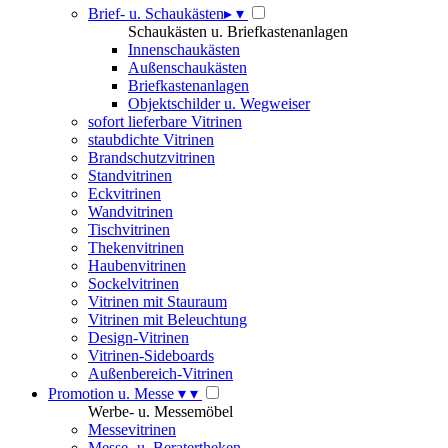
Brief- u. Schaukästen
▸
▾
Schaukästen u. Briefkastenanlagen
Innenschaukästen
Außenschaukästen
Briefkastenanlagen
Objektschilder u. Wegweiser
sofort lieferbare Vitrinen
staubdichte Vitrinen
Brandschutzvitrinen
Standvitrinen
Eckvitrinen
Wandvitrinen
Tischvitrinen
Thekenvitrinen
Haubenvitrinen
Sockelvitrinen
Vitrinen mit Stauraum
Vitrinen mit Beleuchtung
Design-Vitrinen
Vitrinen-Sideboards
Außenbereich-Vitrinen
Promotion u. Messe
▾
▾
Werbe- u. Messemöbel
Messevitrinen
Messe- u. Beratertheken