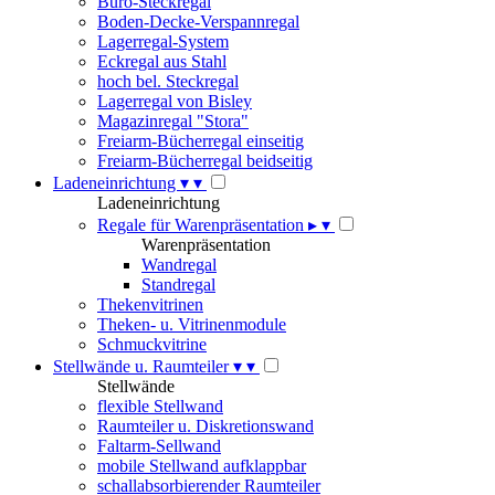
Büro-Steckregal
Boden-Decke-Verspannregal
Lagerregal-System
Eckregal aus Stahl
hoch bel. Steckregal
Lagerregal von Bisley
Magazinregal "Stora"
Freiarm-Bücherregal einseitig
Freiarm-Bücherregal beidseitig
Ladeneinrichtung
▾
▾
Ladeneinrichtung
Regale für Warenpräsentation
▸
▾
Warenpräsentation
Wandregal
Standregal
Thekenvitrinen
Theken- u. Vitrinenmodule
Schmuckvitrine
Stellwände u. Raumteiler
▾
▾
Stellwände
flexible Stellwand
Raumteiler u. Diskretionswand
Faltarm-Sellwand
mobile Stellwand aufklappbar
schallabsorbierender Raumteiler