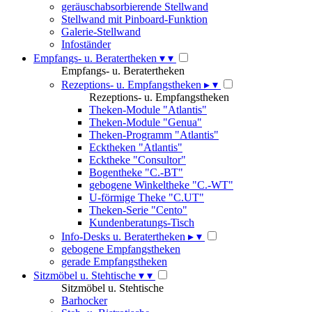
geräuschabsorbierende Stellwand
Stellwand mit Pinboard-Funktion
Galerie-Stellwand
Infoständer
Empfangs- u. Beratertheken
▾
▾
Empfangs- u. Beratertheken
Rezeptions- u. Empfangstheken
▸
▾
Rezeptions- u. Empfangstheken
Theken-Module "Atlantis"
Theken-Module "Genua"
Theken-Programm "Atlantis"
Ecktheken "Atlantis"
Ecktheke "Consultor"
Bogentheke "C.-BT"
gebogene Winkeltheke "C.-WT"
U-förmige Theke "C.UT"
Theken-Serie "Cento"
Kundenberatungs-Tisch
Info-Desks u. Beratertheken
▸
▾
gebogene Empfangstheken
gerade Empfangstheken
Sitzmöbel u. Stehtische
▾
▾
Sitzmöbel u. Stehtische
Barhocker