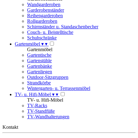
Wandgarderoben
Garderobenständer
Reihengarderoben
Rollgarderoben
Schirmständer u. Standaschenbecher
Couch- u. Beistelltische
Schuhschränke
Gartenmöbel
▾
▾
Gartenmöbel
Gartentische
Gartenstühle
Gartenbänke
Gartenliegen
Outdoor-Sitzgruppen
Strandkörbe
Wintergarten- u. Terrassenmöbel
TV- u. Hifi-Möbel
▾
▾
TV- u. Hifi-Möbel
TV-Racks
TV-Standfüße
TV-Wandhalterungen
Kontakt