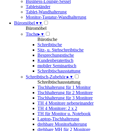
Business-Lounge-Sessel
Tabletständer
Tablet-Wandhalterung
Monitor-Tastatur-Wandhalterung
Büromöbel
▾
▾
Büromöbel
Tische
▸
▾
Bürotische
Schreibtische
Sitz- u. Stehschreibtische
Besprechungstische
Kundenberatertisch
mobiler Seminartisch
Schreibtischausstattung
Schreibtisch-Zubehör
▸
▾
Schreibtischausstattung
Tischhalterung für 1 Monitor
Tischhalterung für 2 Monitore
Tischhalterung für 3 Monitore
TH 4 Monitore nebeneinander
TH 4 Monitore: 2 x 2
TH für Monitor u. Notebook
Laptop-Tischhalterung
drehbare Monitorhalterung
drehbare MH für 2 Monitore