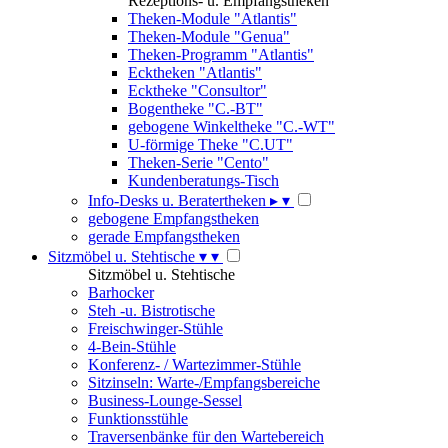
Rezeptions- u. Empfangstheken
Theken-Module "Atlantis"
Theken-Module "Genua"
Theken-Programm "Atlantis"
Ecktheken "Atlantis"
Ecktheke "Consultor"
Bogentheke "C.-BT"
gebogene Winkeltheke "C.-WT"
U-förmige Theke "C.UT"
Theken-Serie "Cento"
Kundenberatungs-Tisch
Info-Desks u. Beratertheken
▸
▾
gebogene Empfangstheken
gerade Empfangstheken
Sitzmöbel u. Stehtische
▾
▾
Sitzmöbel u. Stehtische
Barhocker
Steh -u. Bistrotische
Freischwinger-Stühle
4-Bein-Stühle
Konferenz- / Wartezimmer-Stühle
Sitzinseln: Warte-/Empfangsbereiche
Business-Lounge-Sessel
Funktionsstühle
Traversenbänke für den Wartebereich