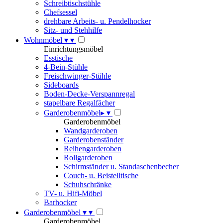
Schreibtischstühle
Chefsessel
drehbare Arbeits- u. Pendelhocker
Sitz- und Stehhilfe
Wohnmöbel
▾
▾
Einrichtungsmöbel
Esstische
4-Bein-Stühle
Freischwinger-Stühle
Sideboards
Boden-Decke-Verspannregal
stapelbare Regalfächer
Garderobenmöbel
▸
▾
Garderobenmöbel
Wandgarderoben
Garderobenständer
Reihengarderoben
Rollgarderoben
Schirmständer u. Standaschenbecher
Couch- u. Beistelltische
Schuhschränke
TV- u. Hifi-Möbel
Barhocker
Garderobenmöbel
▾
▾
Garderobenmöbel