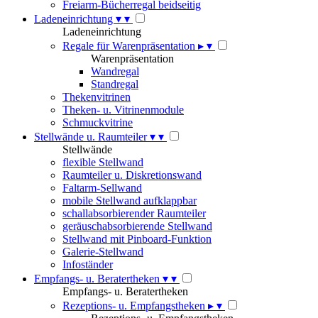
Freiarm-Bücherregal beidseitig
Ladeneinrichtung
▾
▾
Ladeneinrichtung
Regale für Warenpräsentation
▸
▾
Warenpräsentation
Wandregal
Standregal
Thekenvitrinen
Theken- u. Vitrinenmodule
Schmuckvitrine
Stellwände u. Raumteiler
▾
▾
Stellwände
flexible Stellwand
Raumteiler u. Diskretionswand
Faltarm-Sellwand
mobile Stellwand aufklappbar
schallabsorbierender Raumteiler
geräuschabsorbierende Stellwand
Stellwand mit Pinboard-Funktion
Galerie-Stellwand
Infoständer
Empfangs- u. Beratertheken
▾
▾
Empfangs- u. Beratertheken
Rezeptions- u. Empfangstheken
▸
▾