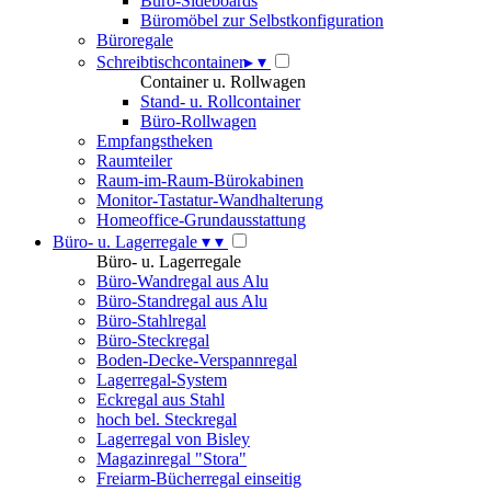
Büro-Sideboards
Büromöbel zur Selbstkonfiguration
Büroregale
Schreibtischcontainer
▸
▾
Container u. Rollwagen
Stand- u. Rollcontainer
Büro-Rollwagen
Empfangstheken
Raumteiler
Raum-im-Raum-Bürokabinen
Monitor-Tastatur-Wandhalterung
Homeoffice-Grundausstattung
Büro- u. Lagerregale
▾
▾
Büro- u. Lagerregale
Büro-Wandregal aus Alu
Büro-Standregal aus Alu
Büro-Stahlregal
Büro-Steckregal
Boden-Decke-Verspannregal
Lagerregal-System
Eckregal aus Stahl
hoch bel. Steckregal
Lagerregal von Bisley
Magazinregal "Stora"
Freiarm-Bücherregal einseitig