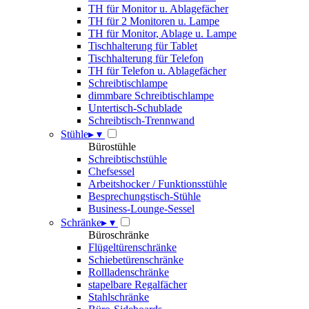
TH für Monitor u. Ablagefächer
TH für 2 Monitoren u. Lampe
TH für Monitor, Ablage u. Lampe
Tischhalterung für Tablet
Tischhalterung für Telefon
TH für Telefon u. Ablagefächer
Schreibtischlampe
dimmbare Schreibtischlampe
Untertisch-Schublade
Schreibtisch-Trennwand
Stühle
▸
▾
Bürostühle
Schreibtischstühle
Chefsessel
Arbeitshocker / Funktionsstühle
Besprechungstisch-Stühle
Business-Lounge-Sessel
Schränke
▸
▾
Büroschränke
Flügeltürenschränke
Schiebetürenschränke
Rollladenschränke
stapelbare Regalfächer
Stahlschränke