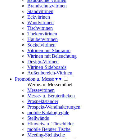
staubdichte Vitrinen
Brandschutzvitrinen
Standvitrinen
Eckvitrinen
Wandvitrinen
Tischvitrinen
Thekenvitrinen
Haubenvitrinen
Sockelvitrinen
Vitrinen mit Stauraum
Vitrinen mit Beleuchtung
Design-Vitrinen
Vitrinen-Sideboards
Außenbereich-Vitrinen
Promotion u. Messe
▾
▾
Werbe- u. Messemöbel
Messevitrinen
Messe- u. Beratertheken
Prospektständer
Prospekt-Wandhalterungen
mobile Katalogregale
Stellwände
Hinweis- u. Türschilder
mobile Berater-Tische
Meeting-Stehtische