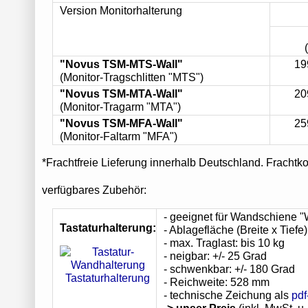
Version Monitorhalterung
"Novus TSM-MTS-Wall"
19
(Monitor-Tragschlitten "MTS")
"Novus TSM-MTA-Wall"
20
(Monitor-Tragarm "MTA")
"Novus TSM-MFA-Wall"
25
(Monitor-Faltarm "MFA")
*Frachtfreie Lieferung innerhalb Deutschland. Frachtko
verfügbares Zubehör:
- geeignet für Wandschiene 
Tastaturhalterung:
- Ablagefläche (Breite x Tief
- max. Traglast: bis 10 kg
- neigbar: +/- 25 Grad
- schwenkbar: +/- 180 Grad
Tastaturhalterung
- Reichweite: 528 mm
- technische Zeichung als
pdf