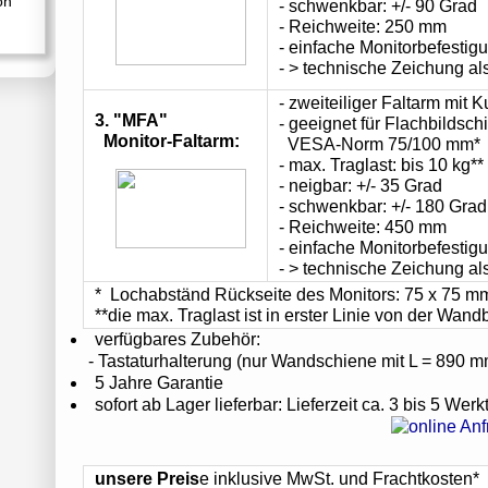
on
- schwenkbar: +/- 90 Grad
- Reichweite: 250 mm
- einfache Monitorbefesti
- > technische Zeichung al
- zweiteiliger Faltarm mit 
3. "MFA"
- geeignet für Flachbildsch
Monitor-Faltarm:
VESA-Norm 75/100 mm*
- max. Traglast: bis 10 kg**
- neigbar: +/- 35 Grad
- schwenkbar: +/- 180 Grad
- Reichweite: 450 mm
- einfache Monitorbefesti
- > technische Zeichung al
* Lochabständ Rückseite des Monitors: 75 x 75 m
**die max. Traglast ist in erster Linie von der Wan
verfügbares Zubehör:
- Tastaturhalterung (nur Wandschiene mit L = 890 m
5 Jahre Garantie
sofort ab Lager lieferbar: Lieferzeit ca. 3 bis 5 Wer
unsere Preis
e inklusive MwSt. und Frachtkosten*