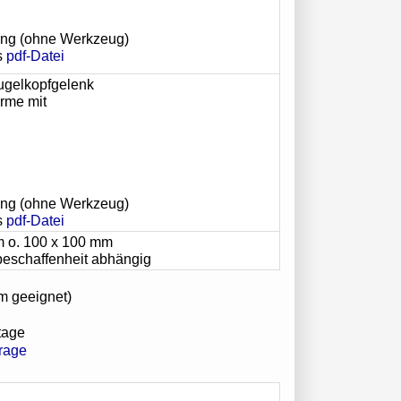
gung (ohne Werkzeug)
s
pdf-Datei
Kugelkopfgelenk
irme mit
gung (ohne Werkzeug)
s
pdf-Datei
m o. 100 x 100 mm
dbeschaffenheit abhängig
m geeignet)
ktage