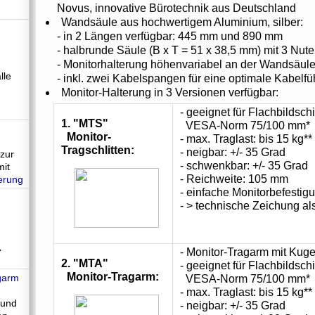
Novus, innovative Bürotechnik aus Deutschland
Wandsäule aus hochwertigem Aluminium, silber:
- in 2 Längen verfügbar: 445 mm und 890 mm
- halbrunde Säule (B x T = 51 x 38,5 mm) mit 3 Nut
- Monitorhalterung höhenvariabel an der Wandsäule
lle
- inkl. zwei Kabelspangen für eine optimale Kabelf
Monitor-Halterung in 3 Versionen verfügbar:
- geeignet für Flachbildsch
1. "MTS"
VESA-Norm 75/100 mm*
Monitor-
- max. Traglast: bis 15 kg**
Tragschlitten:
- neigbar: +/- 35 Grad
zur
- schwenkbar: +/- 35 Grad
mit
- Reichweite: 105 mm
erung
- einfache Monitorbefesti
- > technische Zeichung al
A
- Monitor-Tragarm mit Kug
2. "MTA"
- geeignet für Flachbildsch
Monitor-Tragarm:
VESA-Norm 75/100 mm*
- max. Traglast: bis 15 kg**
 und
- neigbar: +/- 35 Grad