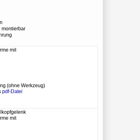
en
 montierbar
ührung
irme mit
gung (ohne Werkzeug)
s
pdf-Datei
elkopfgelenk
irme mit