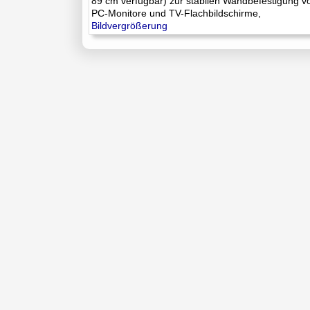
89 cm verfügbar) zur stabilen Wandbefestigung v
PC-Monitore und TV-Flachbildschirme,
Bildvergrößerung