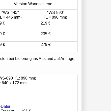
Version Wandschiene
"WS-445"
"WS-890"
(L = 445 mm)
(L = 890 mm)
9 €
219 €
9 €
235 €
9 €
279 €
sten bei Lieferung ins Ausland auf Anfrage.
"WS-890" (L: 890 mm)
e): 640 x 172 mm
-Datei