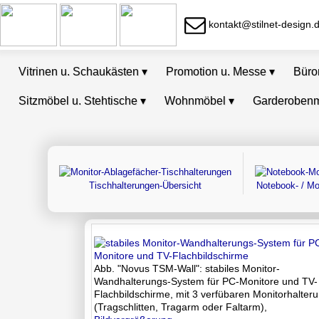
kontakt@stilnet-design.
Vitrinen u. Schaukästen
▾
Promotion u. Messe
▾
Bür
Sitzmöbel u. Stehtische
▾
Wohnmöbel
▾
Garderoben
Tischhalterungen-Übersicht
Notebook- / Mo
Abb. "Novus TSM-Wall": stabiles Monitor-
Wandhalterungs-System für PC-Monitore und TV-
Flachbildschirme, mit 3 verfübaren Monitorhalter
(Tragschlitten, Tragarm oder Faltarm),