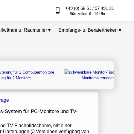
+49 (0) 68 51 / 97 491 31
Bürozeiten: 9 - 19 Uhr
ellwände u. Raumteiler
▾
Empfangs- u. Beratertheken
▾
ung für 2 Monitore
Monitorhalterungen
gs-System für PC-Monitore und TV-
nd TV-Flachbildschirme, mit einer
r-Halterungen (3 Versionen verfügbar) von