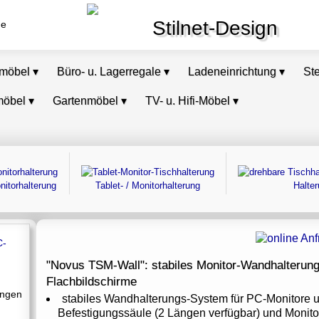
Stilnet-Design
de
omöbel
▾
Büro- u. Lagerregale
▾
Ladeneinrichtung
▾
St
möbel
▾
Gartenmöbel
▾
TV- u. Hifi-Möbel
▾
nitorhalterung
Tablet- / Monitorhalterung
Halter
"Novus TSM-Wall": stabiles Monitor-Wandhalterun
Flachbildschirme
ungen
stabiles Wandhalterungs-System für PC-Monitore u
Befestigungssäule (2 Längen verfügbar) und Monito