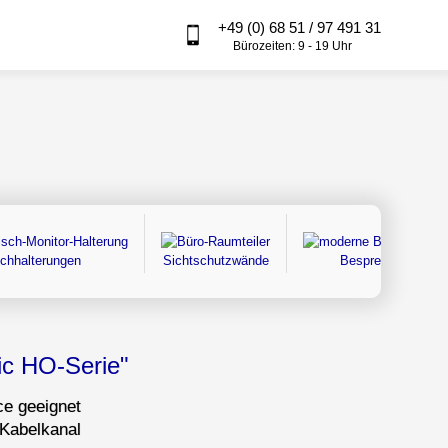
+49 (0) 68 51 / 97 491 31
Bürozeiten: 9 - 19 Uhr
schhalterungen
Sichtschutzwände
Besprechungstisc
ic HO-Serie"
ce geeignet
 Kabelkanal