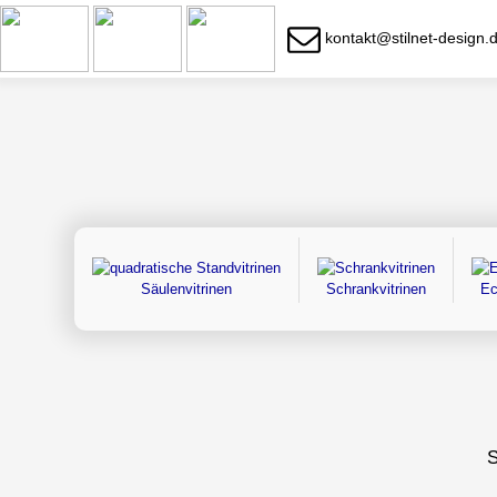
kontakt@stilnet-design.
Säulenvitrinen
Schrankvitrinen
Ec
S