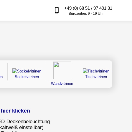
+49 (0) 68 51 / 97 491 31
Bürozeiten: 9 - 19 Uhr
en
Sockelvitrinen
Tischvitrinen
staubd
Wandvitrinen
hier klicken
 LED-Deckenbeleuchtung
altweiß einstellbar)